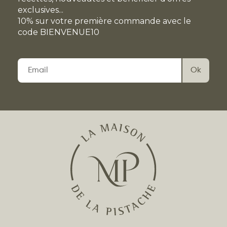
exclusives...
10% sur votre première commande avec le
code BIENVENUE10
Veuillez
laisser
ce
champ
vide.