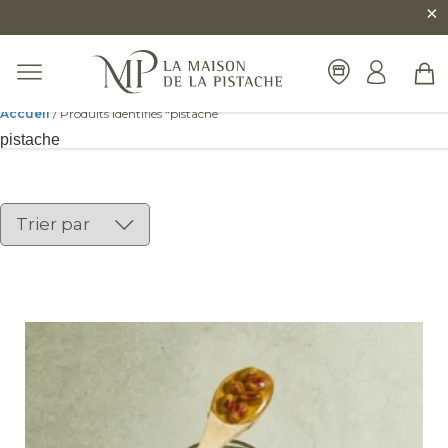
×
Accueil
/ Produits identifiés “pistache”
pistache