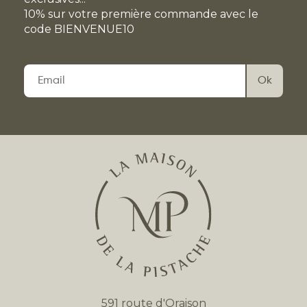
10% sur votre première commande avec le
code BIENVENUE10
Veuillez
laisser
ce
champ
vide.
591 route d'Oraison