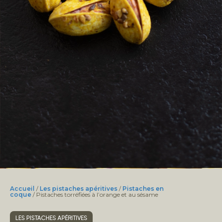
Accueil
/
Les pistaches apéritives
/
Pistaches en
coque
/ Pistaches torréfiées à l’orange et au sésame
LES PISTACHES APÉRITIVES