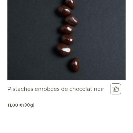
Pistaches enrobées de chocolat noir
11,00
€
(90g)