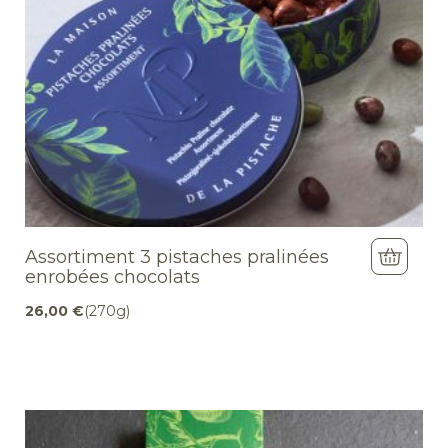
Assortiment 3 pistaches pralinées
enrobées chocolats
26,00
€
(270g)