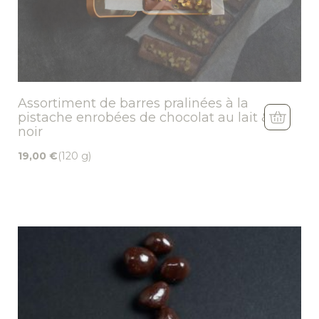
Assortiment de barres pralinées à la
pistache enrobées de chocolat au lait &
noir
19,00
€
(120 g)