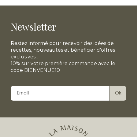
Newsletter
Restez informé pour recevoir des idées de
recettes, nouveautés et bénéficier d'offres
exclusives...
10% sur votre première commande avec le
code BIENVENUE10
Veuillez
laisser
ce
champ
vide.