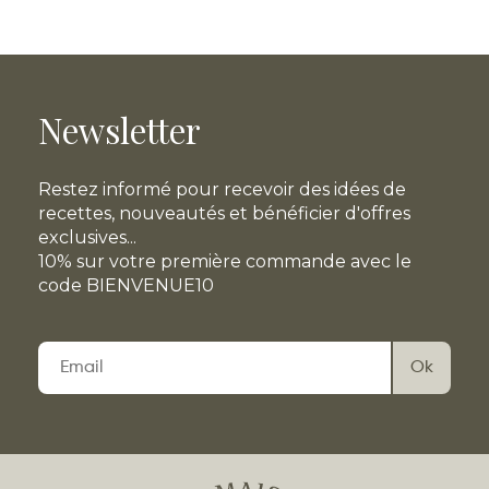
Newsletter
Restez informé pour recevoir des idées de
recettes, nouveautés et bénéficier d'offres
exclusives...
10% sur votre première commande avec le
code BIENVENUE10
Veuillez
laisser
ce
champ
vide.