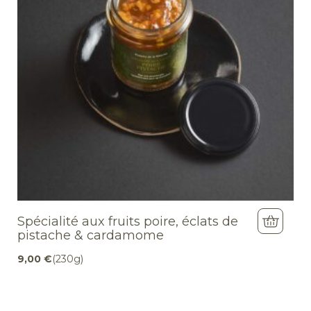
Spécialité aux fruits poire, éclats de
pistache & cardamome
9,00
€
(230g)