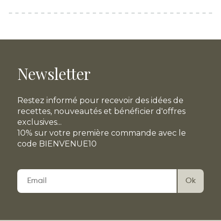
Newsletter
Restez informé pour recevoir des idées de
recettes, nouveautés et bénéficier d'offres
exclusives...
10% sur votre première commande avec le
code BIENVENUE10
Veuillez
laisser
ce
champ
vide.