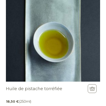
Huile de pistache torréfiée
18,50
€
(250ml)