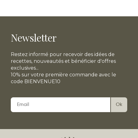
Newsletter
Restez informé pour recevoir des idées de
recettes, nouveautés et bénéficier d'offres
exclusives...
10% sur votre première commande avec le
code BIENVENUE10
Veuillez
laisser
ce
champ
vide.