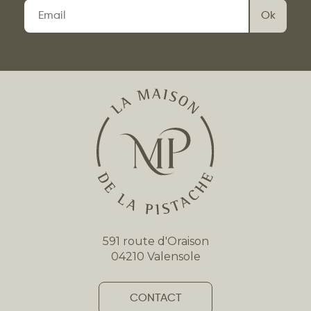
Veuillez
laisser
ce
champ
vide.
591 route d'Oraison
04210 Valensole
CONTACT