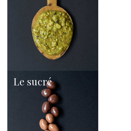
arômes
Comme les meilleurs condiments balsamiques, cette
création puise sa richesse dans le temps. Le
vieillissement en fût permet au produit de gagner en
complexité et en harmonie.
Au fil des mois, les arômes se concentrent et
s’affinent. Les notes acidulées s’équilibrent avec une
douceur naturelle plus enveloppante. Cette
maturation contribue à la texture légèrement
sirupeuse du condiment et à sa longueur aromatique.
Chaque goutte reflète ainsi un savoir-faire artisanal où
la patience joue un rôle essentiel.
Le sucré
Profil aromatique et équilibre des saveurs
La première impression est marquée par la fraîcheur
caractéristique du balsamique. Très vite, la pistache
apparaît avec subtilité, apportant une dimension plus
gourmande et une sensation de rondeur.
L’ensemble développe une palette aromatique
élégante :