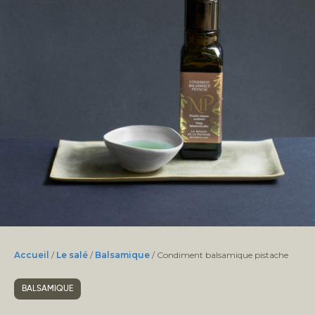
Accueil
/
Le salé
/
Balsamique
/ Condiment balsamique pistache
BALSAMIQUE