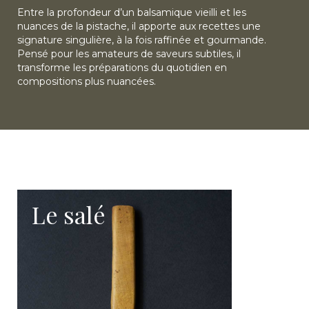
Entre la profondeur d’un balsamique vieilli et les
nuances de la pistache, il apporte aux recettes une
signature singulière, à la fois raffinée et gourmande.
Pensé pour les amateurs de saveurs subtiles, il
transforme les préparations du quotidien en
compositions plus nuancées.
L’alchimie du goût : quand le balsamique
rencontre la pistache
La rencontre entre le vinaigre balsamique et la
pistache repose sur un équilibre délicat. D’un côté, le
balsamique développe une richesse aromatique
caractéristique, marquée par des notes boisées,
fruitées et légèrement caramélisées. De l’autre, la
Le salé
pistache apporte une rondeur discrète, une touche
végétale et une sensation veloutée en bouche.
Cette association donne naissance à un condiment
original, capable d’apporter de la profondeur sans
masquer les saveurs des aliments qu’il accompagne.
Un vieillissement en fût pour révéler les