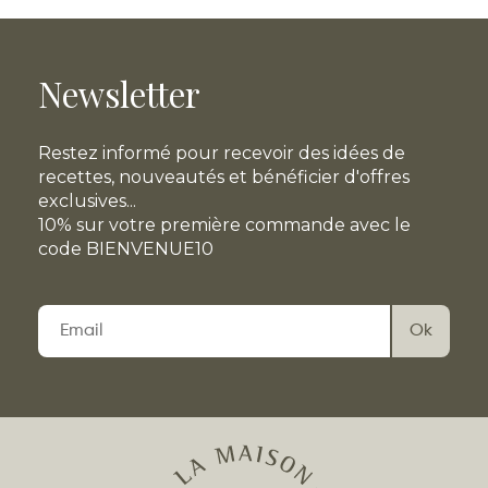
Newsletter
Restez informé pour recevoir des idées de
recettes, nouveautés et bénéficier d'offres
exclusives...
10% sur votre première commande avec le
code BIENVENUE10
Veuillez
laisser
ce
champ
vide.